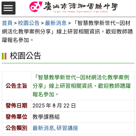
跳
至
選
主
首頁
>
校園公告
>
最新消息
>
「智慧教學新世代—因材
單
要
網活化教學案例分享」線上研習相關資訊，歡迎教師踴
內
躍報名參加。
容
校園公告
區
「智慧教學新世代—因材網活化教學案例
公告主旨
分享」線上研習相關資訊，歡迎教師踴躍
報名參加。
發佈日期
2025 年 8 月 22 日
發佈單位
教學課務組
公告類別
最新消息
,
研習講座