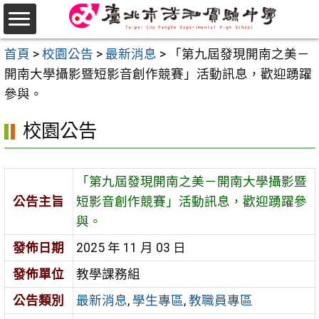
跳
至
選
主
首頁
>
校園公告
>
最新消息
>
「第九屆發現開南之美－
單
要
開南大學攝影暨短影音創作競賽」活動訊息，歡迎踴躍
內
參與。
容
校園公告
區
「第九屆發現開南之美－開南大學攝影暨
公告主旨
短影音創作競賽」活動訊息，歡迎踴躍參
與。
發佈日期
2025 年 11 月 03 日
發佈單位
教學課務組
公告類別
最新消息
,
學生專區
,
教職員專區