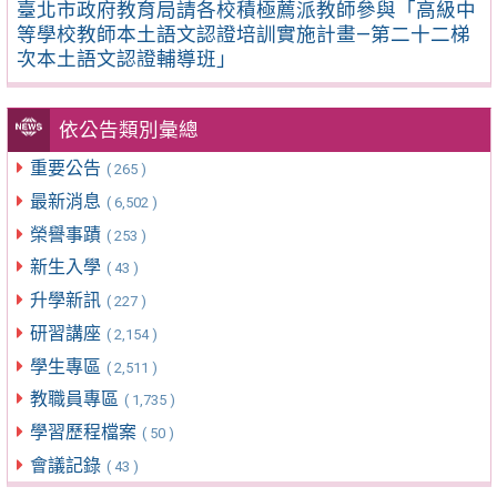
臺北市政府教育局請各校積極薦派教師參與「高級中
等學校教師本土語文認證培訓實施計畫—第二十二梯
次本土語文認證輔導班」
依公告類別彙總
重要公告
( 265 )
最新消息
( 6,502 )
榮譽事蹟
( 253 )
新生入學
( 43 )
升學新訊
( 227 )
研習講座
( 2,154 )
學生專區
( 2,511 )
教職員專區
( 1,735 )
學習歷程檔案
( 50 )
會議記錄
( 43 )