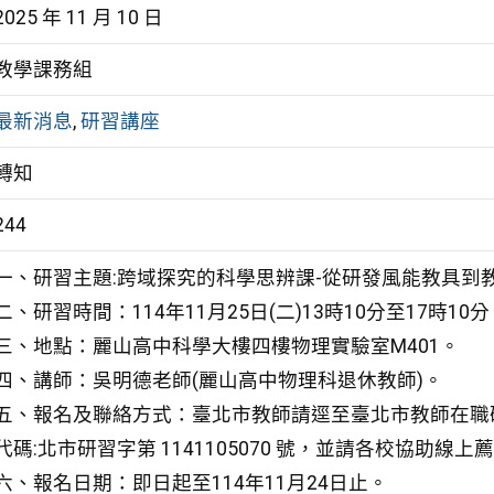
2025 年 11 月 10 日
教學課務組
最新消息
,
研習講座
轉知
244
一、研習主題:跨域探究的科學思辨課-從研發風能教具到
二、研習時間：114年11月25日(二)13時10分至17時10
三、地點：麗山高中科學大樓四樓物理實驗室M401。
四、講師：吳明德老師(麗山高中物理科退休教師)。
五、報名及聯絡方式：臺北市教師請逕至臺北市教師在職研習網站（ht
代碼:北市研習字第 1141105070 號，並請各校協助
六、報名日期：即日起至114年11月24日止。