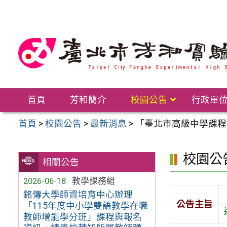
跳
至
主
要
內
容
區
首頁
芳和簡介
校園公告
行政單
首頁
>
校園公告
>
最新消息
>
「臺北市高級中學課程
校園公
相關公告
2026-06-18
教學課務組
銘傳大學師資培育中心辦理
公告主旨
「115年度中小學雙語教學在職
教師增能學分班」課程與報名