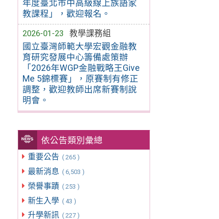
年度臺北市中高級線上族語家
教課程」，歡迎報名。
2026-01-23
教學課務組
國立臺灣師範大學宏觀金融教
育研究發展中心籌備處策辦
「2026年WGP金融戰略王Give
Me 5錦標賽」，原賽制有修正
調整，歡迎教師出席新賽制說
明會。
依公告類別彙總
重要公告
( 265 )
最新消息
( 6,503 )
榮譽事蹟
( 253 )
新生入學
( 43 )
升學新訊
( 227 )