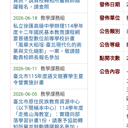
資訊，請貴校轉知所屬教師踴
發佈日期
躍報名，請查照
發佈單位
2026-06-18
教學課務組
私立徐匯高級中學辦理114學年
公告類別
度十二年國民基本教育課程綱
要普通型數位前導學校計畫
「風華大稻埕-臺北現代化的商
公告等級
業與文化縮影」一案，敬請鼓
勵貴校師長報名參加
點閱次數
2026-06-11
教學課務組
公告內容
臺北市115年度語文競賽學生夏
令營實施計畫
2026-06-05
教學課務組
臺北市原住民族教育資源中心
（以下簡稱本中心）114學年度
「走進山海教室」：實踐向部
落學習計畫1份，請惠予協助轉
知所屬並鼓勵踴躍報名參加，