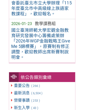
會委託臺北市立大學辦理「115
年度臺北市中高級線上族語家
教課程」，歡迎報名。
2026-01-23
教學課務組
國立臺灣師範大學宏觀金融教
育研究發展中心籌備處策辦
「2026年WGP金融戰略王Give
Me 5錦標賽」，原賽制有修正
調整，歡迎教師出席新賽制說
明會。
依公告類別彙總
重要公告
( 266 )
最新消息
( 6,504 )
榮譽事蹟
( 253 )
新生入學
( 43 )