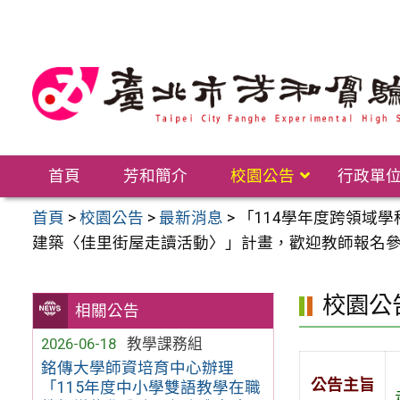
跳
至
主
要
內
容
區
首頁
芳和簡介
校園公告
行政單
首頁
>
校園公告
>
最新消息
>
「114學年度跨領域
建築〈佳里街屋走讀活動〉」計畫，歡迎教師報名
校園公
相關公告
2026-06-18
教學課務組
銘傳大學師資培育中心辦理
公告主旨
「115年度中小學雙語教學在職