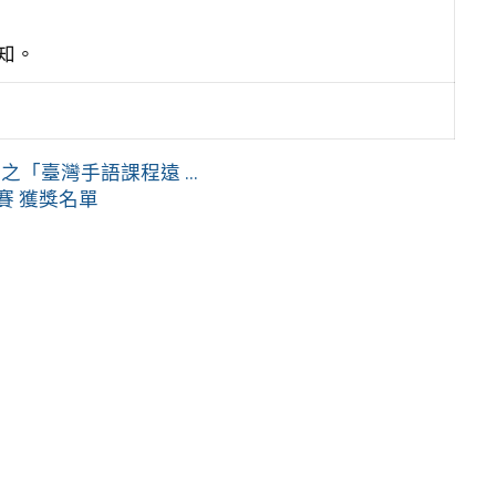
知。
臺灣手語課程遠 ...
賽 獲獎名單