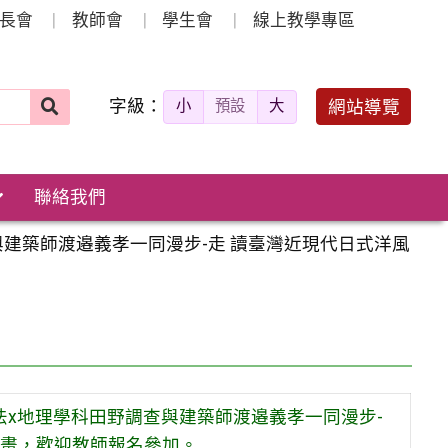
長會
教師會
學生會
線上教學專區
字級：
送出
網站導覽
小
預設
大
搜
尋：
聯絡我們
與建築師渡邉義孝一同漫步-走 讀臺灣近現代日式洋風
法x地理學科田野調查與建築師渡邉義孝一同漫步-
計畫，歡迎教師報名參加。