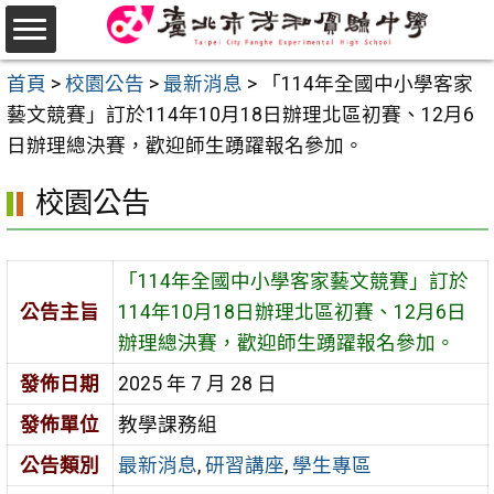
跳
至
選
主
首頁
>
校園公告
>
最新消息
>
「114年全國中小學客家
單
要
藝文競賽」訂於114年10月18日辦理北區初賽、12月6
內
日辦理總決賽，歡迎師生踴躍報名參加。
容
校園公告
區
「114年全國中小學客家藝文競賽」訂於
公告主旨
114年10月18日辦理北區初賽、12月6日
辦理總決賽，歡迎師生踴躍報名參加。
發佈日期
2025 年 7 月 28 日
發佈單位
教學課務組
公告類別
最新消息
,
研習講座
,
學生專區