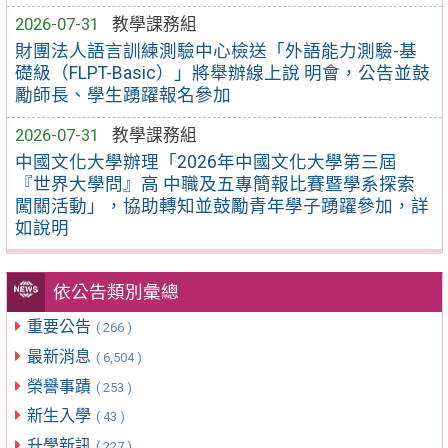
2026-07-31
教學課務組
財團法人語言訓練測驗中心檢送「外語能力測驗-基
礎級（FLPT-Basic）」將舉辦線上說 明會，公告並鼓
勵師長、學生踴躍報名參加
2026-07-31
教學課務組
中國文化大學辦理「2026年中國文化大學第三屆
『世界大學問』高 中職及五專簡報比賽暨學系探索
闖關活動」，協助轉知並鼓勵青年學子踴躍參加，詳
如說明
依公告類別彙總
重要公告
( 266 )
最新消息
( 6,504 )
榮譽事蹟
( 253 )
新生入學
( 43 )
升學新訊
( 227 )