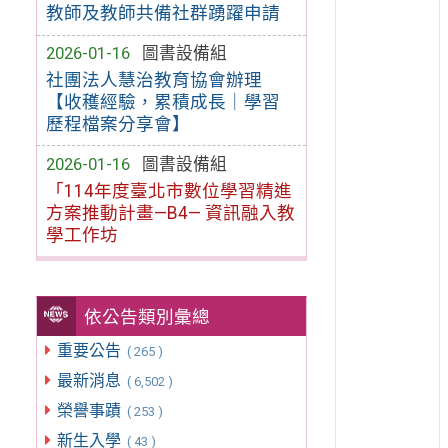
教師及教師共備社群踴躍申請
2026-01-16
圖書設備組
社團法人慧治教育協會辦理
【收穫經驗，累積成長｜學習
歷程檔案分享會】
2026-01-16
圖書設備組
「114年度臺北市數位學習精進
方案推動計畫—B4— 資訊融入教
學工作坊
依公告類別彙總
重要公告
( 265 )
最新消息
( 6,502 )
榮譽事蹟
( 253 )
新生入學
( 43 )