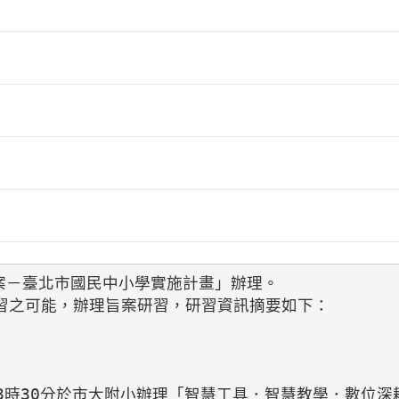
案－臺北市國民中小學實施計畫」辦理。

習之可能，辦理旨案研習，研習資訊摘要如下：

午3時30分於市大附小辦理「智慧工具．智慧教學．數位深耕實