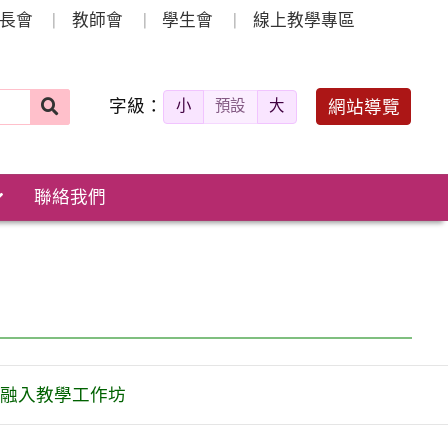
長會
教師會
學生會
線上教學專區
字級：
送出
網站導覽
小
預設
大
搜
尋：
聯絡我們
訊融入教學工作坊