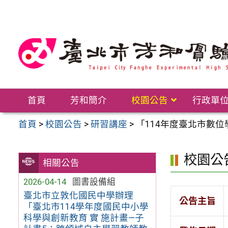
跳
至
主
要
內
容
區
首頁
芳和簡介
校園公告
行政單
首頁
>
校園公告
>
研習講座
>
「114年度臺北市數位
校園公
相關公告
2026-04-14
圖書設備組
臺北市立敦化國民中學辦理
公告主旨
「臺北市114學年度國民中小學
科學與創新教育 實 施計畫—子