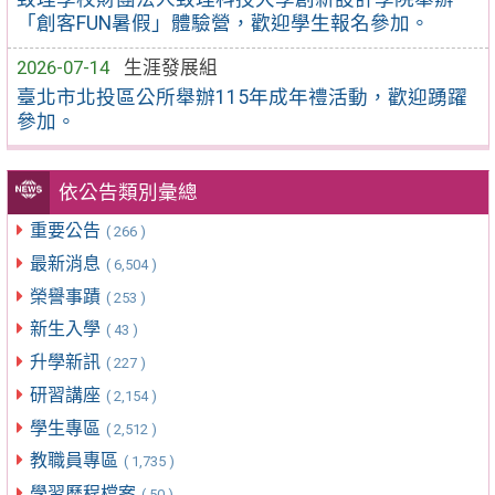
「創客FUN暑假」體驗營，歡迎學生報名參加。
2026-07-14
生涯發展組
臺北市北投區公所舉辦115年成年禮活動，歡迎踴躍
參加。
依公告類別彙總
重要公告
( 266 )
最新消息
( 6,504 )
榮譽事蹟
( 253 )
新生入學
( 43 )
升學新訊
( 227 )
研習講座
( 2,154 )
學生專區
( 2,512 )
教職員專區
( 1,735 )
學習歷程檔案
( 50 )