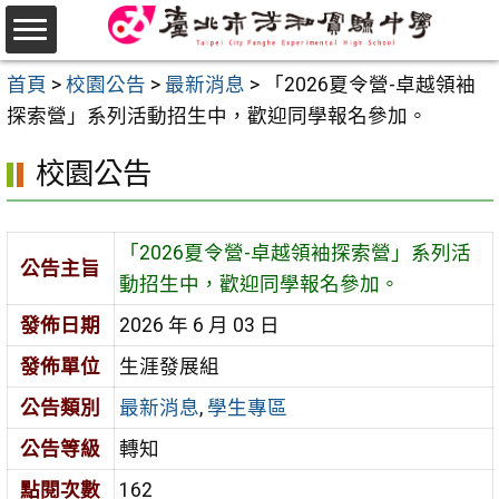
跳
至
選
主
首頁
>
校園公告
>
最新消息
>
「2026夏令營-卓越領袖
單
要
探索營」系列活動招生中，歡迎同學報名參加。
內
校園公告
容
區
「2026夏令營-卓越領袖探索營」系列活
公告主旨
動招生中，歡迎同學報名參加。
發佈日期
2026 年 6 月 03 日
發佈單位
生涯發展組
公告類別
最新消息
,
學生專區
公告等級
轉知
點閱次數
162