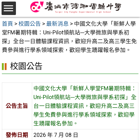
跳
至
選
主
首頁
>
校園公告
>
最新消息
>
中國文化大學「新鮮人學
單
要
堂FM暑期特輯：Uni-Pilot領航站─大學微旅與學系初
內
探」全台一日體驗課程資訊，歡迎升高二及高三學生免
容
費參與進行學系領域探索，歡迎學生踴躍報名參加。
區
校園公告
中國文化大學「新鮮人學堂FM暑期特輯：
Uni-Pilot領航站─大學微旅與學系初探」全
公告主旨
台一日體驗課程資訊，歡迎升高二及高三
學生免費參與進行學系領域探索，歡迎學
生踴躍報名參加。
發佈日期
2026 年 7 月 08 日