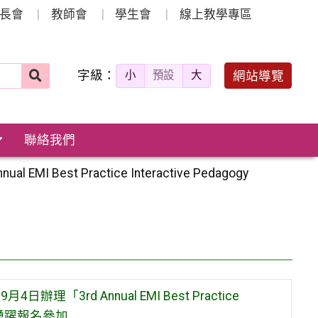
長會
教師會
學生會
線上教學專區
字級：
送出
網站導覽
小
預設
大
搜
尋：
聯絡我們
t Practice Interactive Pedagogy
rd Annual EMI Best Practice
域教師踴躍報名參加