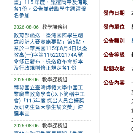
畫」115 年度，甄選簡章及海報
各1份，公告並鼓勵學生踴躍報
發佈日期
名參加
發佈單位
2026-08-06
教學課務組
教育部函送「臺灣國際學生創
公告類別
意設計大賽實施要點」第6點，
業於中華民國115年8月4日以臺
教高(一)字第1152202174A 號
公告等級
令修正發布，檢送發布令影本
及行政規則修正規定各1 份
點閱次數
2026-08-06
教學課務組
公告內容
轉發國立臺灣師範大學中國工
業職業教育學會(以下簡稱中工
會)「115年度 傑出人員金鐸獎
及研究生暨大學生論文獎」遴
選事宜
2026-08-06
教學課務組