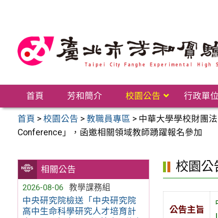
跳
至
主
要
內
容
區
首頁
芳和簡介
校園公告
行政單
首頁
>
校園公告
>
教職員專區
>
中華大學學校財團法人中華大學
Conference」，函邀相關領域教師踴躍報名參加
校園公
相關公告
2026-08-06
教學課務組
中央研究院檢送「中央研究院
公告主旨
高中生命科學研究人才培育計