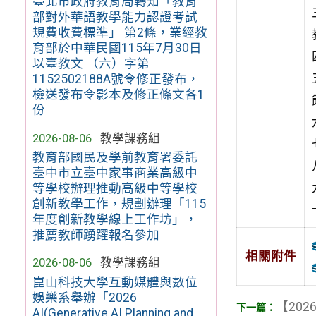
臺北市政府教育局轉知「教育
部對外華語教學能力認證考試
規費收費標準」 第2條，業經教
育部於中華民國115年7月30日
以臺教文 （六）字第
1152502188A號令修正發布，
檢送發布令影本及修正條文各1
份
2026-08-06
教學課務組
教育部國民及學前教育署委託
臺中市立臺中家事商業高級中
等學校辦理推動高級中等學校
創新教學工作，規劃辦理「115
年度創新教學線上工作坊」，
推薦教師踴躍報名參加
相關附件
2026-08-06
教學課務組
崑山科技大學互動媒體與數位
娛樂系舉辦「2026
【2026
AI(Generative AI Planning and