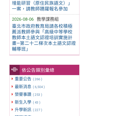
增能研習（原住民族語文）」
一案，請教師踴躍報名參加
2026-08-06
教學課務組
臺北市政府教育局請各校積極
薦派教師參與「高級中等學校
教師本土語文認證培訓實施計
畫—第二十二梯次本土語文認證
輔導班」
依公告類別彙總
重要公告
( 266 )
最新消息
( 6,504 )
榮譽事蹟
( 253 )
新生入學
( 43 )
升學新訊
( 227 )