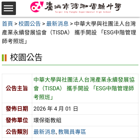
跳
至
選
主
首頁
>
校園公告
>
最新消息
>
中華大學與社團法人台灣
單
要
產業永續發展協會（TISDA） 攜手開設 「ESG中階管理
內
師考照班」
容
校園公告
區
中華大學與社團法人台灣產業永續發展協
公告主旨
會（TISDA） 攜手開設 「ESG中階管理師
考照班」
發佈日期
2026 年 4 月 01 日
發佈單位
環保衛教組
公告類別
最新消息
,
教職員專區