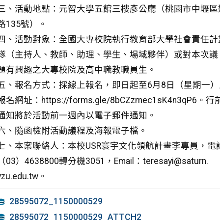
三、活動地點：元智大學五館三樓彥公廳（桃園市中壢區
路135號）。
四、活動對象：全國大專校院執行教育部大學社會責任計
隊（主持人、教師、助理、學生、場域夥伴）或對本次議
題有興趣之大專校院及高中職教職員生。
五、報名方式：採線上報名，即日起至6月8日（星期一）
報名網址：https://forms.gle/8bCZzmec1sK4n3qP6。行
通知將於活動前一週內以電子郵件通知。
六、隨函檢附活動議程及海報電子檔。
七、本案聯絡人：本校USR寰宇文化領航計畫李專員，電
（03）4638800轉分機3051，Email：teresayi@saturn.
yzu.edu.tw。
28595072_1150000529
28595072_1150000529_ATTCH2