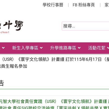
學校行事曆
FB 粉絲專頁
家
位
新生入學專區
升學進路專區
活動花絮
USR）《寰宇文化領航》計畫謹 訂於115年6月17日（
教職員生報名參加
告
元智大學社會責任實踐（USR）《寰宇文化領航》計畫謹 訂
學社會 責任SIG跨校交流論壇「寰宇共創 X 領航共學 X