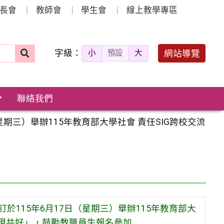
長會
教師會
學生會
線上教學專區
字級：
送出
網站導覽
小
預設
大
搜
尋：
聯絡我們
星期三）舉辦115年教育部大學社會 責任SIG跨校交流
於115年6月17日（星期三）舉辦115年教育部大
 實現共好」，鼓勵教職員生報名參加