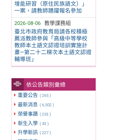
增能研習（原住民族語文）」
一案，請教師踴躍報名參加
2026-08-06
教學課務組
臺北市政府教育局請各校積極
薦派教師參與「高級中等學校
教師本土語文認證培訓實施計
畫—第二十二梯次本土語文認證
輔導班」
依公告類別彙總
重要公告
( 265 )
最新消息
( 6,502 )
榮譽事蹟
( 253 )
新生入學
( 43 )
升學新訊
( 227 )