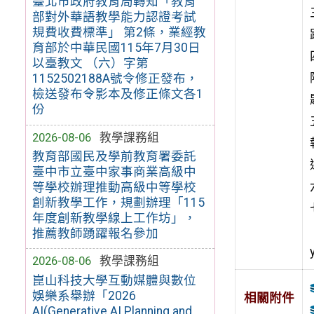
臺北市政府教育局轉知「教育
部對外華語教學能力認證考試
規費收費標準」 第2條，業經教
育部於中華民國115年7月30日
以臺教文 （六）字第
1152502188A號令修正發布，
檢送發布令影本及修正條文各1
份
2026-08-06
教學課務組
教育部國民及學前教育署委託
臺中市立臺中家事商業高級中
等學校辦理推動高級中等學校
創新教學工作，規劃辦理「115
年度創新教學線上工作坊」，
推薦教師踴躍報名參加
2026-08-06
教學課務組
崑山科技大學互動媒體與數位
娛樂系舉辦「2026
相關附件
AI(Generative AI Planning and