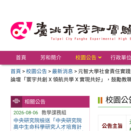
跳
至
主
要
內
容
區
首頁
芳和簡介
校園公告
行政單
首頁
>
校園公告
>
最新消息
>
元智大學社會責任實踐（
論壇「寰宇共創 X 領航共學 X 實現共好」，鼓勵
校園公
相關公告
2026-08-06
教學課務組
中央研究院檢送「中央研究院
公告主旨
高中生命科學研究人才培育計