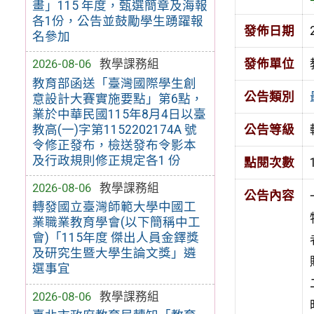
畫」115 年度，甄選簡章及海報
各1份，公告並鼓勵學生踴躍報
發佈日期
名參加
發佈單位
2026-08-06
教學課務組
教育部函送「臺灣國際學生創
公告類別
意設計大賽實施要點」第6點，
業於中華民國115年8月4日以臺
教高(一)字第1152202174A 號
公告等級
令修正發布，檢送發布令影本
及行政規則修正規定各1 份
點閱次數
2026-08-06
教學課務組
公告內容
轉發國立臺灣師範大學中國工
業職業教育學會(以下簡稱中工
會)「115年度 傑出人員金鐸獎
及研究生暨大學生論文獎」遴
選事宜
2026-08-06
教學課務組