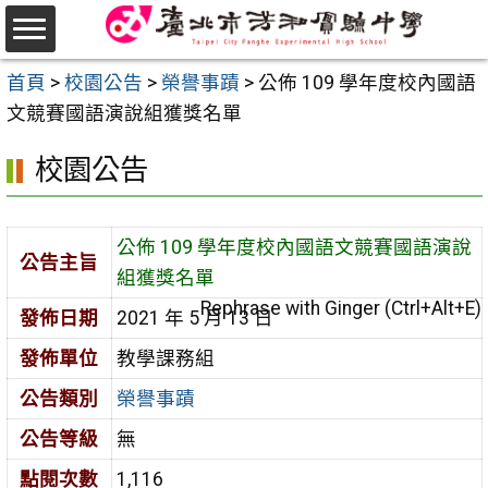
跳
至
選
主
首頁
>
校園公告
>
榮譽事蹟
>
公佈 109 學年度校內國語
單
要
文競賽國語演說組獲獎名單
內
校園公告
容
區
公佈 109 學年度校內國語文競賽國語演說
公告主旨
組獲獎名單
Rephrase with Ginger (Ctrl+Alt+E)
發佈日期
2021 年 5 月 13 日
發佈單位
教學課務組
公告類別
榮譽事蹟
公告等級
無
點閱次數
1,116