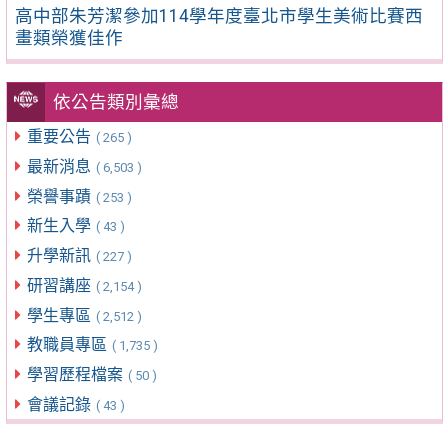
高中部朱芳潔參加114學年度臺北市學生美術比賽西
畫類榮獲佳作
依公告類別彙總
重要公告
( 265 )
最新消息
( 6,503 )
榮譽事蹟
( 253 )
新生入學
( 43 )
升學新訊
( 227 )
研習講座
( 2,154 )
學生專區
( 2,512 )
教職員專區
( 1,735 )
學習歷程檔案
( 50 )
會議記錄
( 43 )