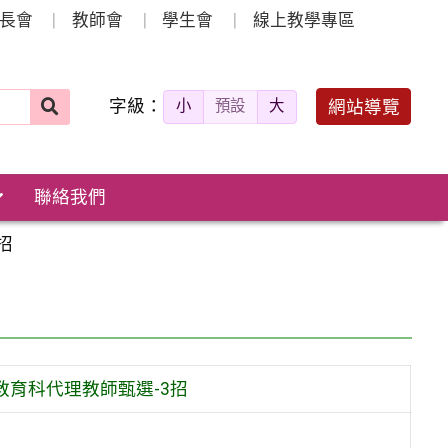
長會
教師會
學生會
線上教學專區
字級：
送出
網站導覽
小
預設
大
搜
尋：
聯絡我們
招
教育科代理教師甄選-3招