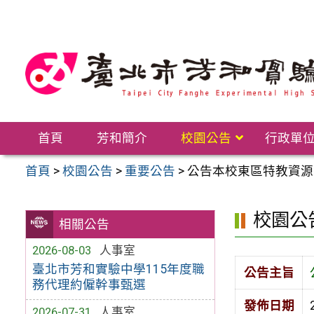
跳
至
主
要
內
容
區
首頁
芳和簡介
校園公告
行政單
首頁
>
校園公告
>
重要公告
>
公告本校東區特教資源
校園公
相關公告
2026-08-03
人事室
臺北市芳和實驗中學115年度職
公告主旨
務代理約僱幹事甄選
發佈日期
2026-07-31
人事室