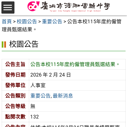
跳
至
選
主
首頁
>
校園公告
>
重要公告
>
公告本校115年度約僱管
單
要
理員甄選結果。
內
校園公告
容
區
公告主旨
公告本校115年度約僱管理員甄選結果。
發佈日期
2026 年 2 月 24 日
發佈單位
人事室
公告類別
重要公告
,
最新消息
公告等級
無
點閱次數
132