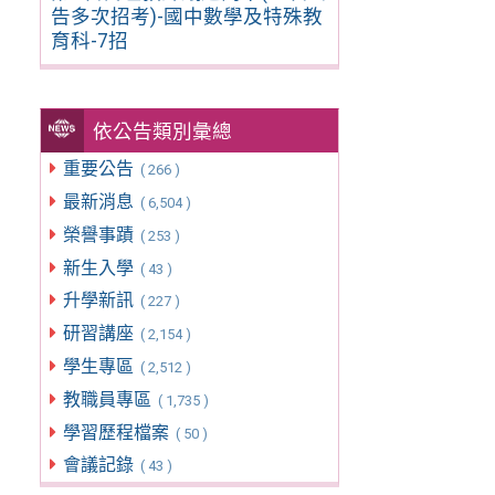
告多次招考)-國中數學及特殊教
育科-7招
依公告類別彙總
重要公告
( 266 )
最新消息
( 6,504 )
榮譽事蹟
( 253 )
新生入學
( 43 )
升學新訊
( 227 )
研習講座
( 2,154 )
學生專區
( 2,512 )
教職員專區
( 1,735 )
學習歷程檔案
( 50 )
會議記錄
( 43 )