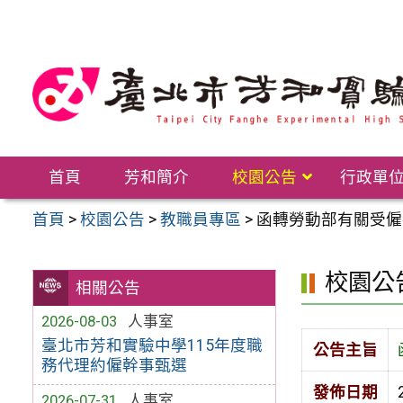
跳
至
主
要
內
容
區
首頁
芳和簡介
校園公告
行政單
首頁
>
校園公告
>
教職員專區
>
函轉勞動部有關受僱
校園公
相關公告
2026-08-03
人事室
臺北市芳和實驗中學115年度職
公告主旨
務代理約僱幹事甄選
發佈日期
2026-07-31
人事室