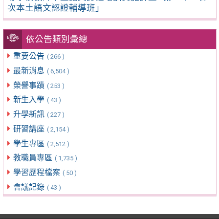
次本土語文認證輔導班」
依公告類別彙總
重要公告
( 266 )
最新消息
( 6,504 )
榮譽事蹟
( 253 )
新生入學
( 43 )
升學新訊
( 227 )
研習講座
( 2,154 )
學生專區
( 2,512 )
教職員專區
( 1,735 )
學習歷程檔案
( 50 )
會議記錄
( 43 )