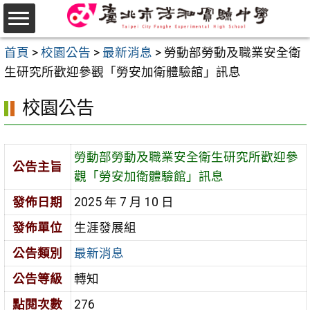
跳
至
選
主
首頁
>
校園公告
>
最新消息
>
勞動部勞動及職業安全衛
單
要
生研究所歡迎參觀「勞安加衛體驗館」訊息
內
校園公告
容
區
勞動部勞動及職業安全衛生研究所歡迎參
公告主旨
觀「勞安加衛體驗館」訊息
發佈日期
2025 年 7 月 10 日
發佈單位
生涯發展組
公告類別
最新消息
公告等級
轉知
點閱次數
276