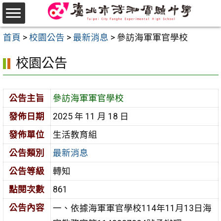
跳
至
選
主
首頁
>
校園公告
>
最新消息
>
參訪海軍軍官學校
單
要
校園公告
內
容
區
公告主旨
參訪海軍軍官學校
發佈日期
2025 年 11 月 18 日
發佈單位
生活教育組
公告類別
最新消息
公告等級
轉知
點閱次數
861
公告內容
一、依據海軍軍官學校114年11月13日海