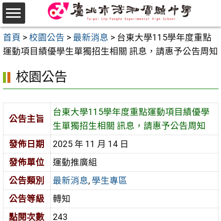
跳
至
選
主
首頁
>
校園公告
>
最新消息
>
台東大學115學年度重點
單
要
運動項目績優學生單獨招生相關 訊息，請惠予公告周知
內
校園公告
容
區
台東大學115學年度重點運動項目績優學
公告主旨
生單獨招生相關 訊息，請惠予公告周知
發佈日期
2025 年 11 月 14 日
發佈單位
運動推廣組
公告類別
最新消息
,
學生專區
公告等級
轉知
點閱次數
243