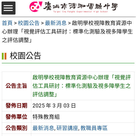
跳
至
選
主
首頁
>
校園公告
>
最新消息
>
啟明學校視障教育資源中
單
要
心辦理「視覺評估工具研討：標準化測驗及視多障學生
內
之評估調整」
容
校園公告
區
啟明學校視障教育資源中心辦理「視覺評
公告主旨
估工具研討：標準化測驗及視多障學生之
評估調整」
發佈日期
2025 年 3 月 03 日
發佈單位
特殊教育組
公告類別
最新消息
,
研習講座
,
教職員專區