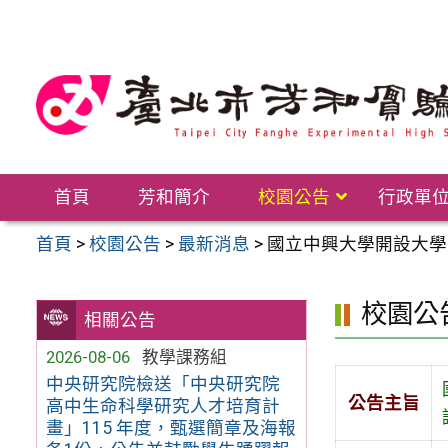
跳
至
主
要
內
容
區
首頁
芳和簡介
校園公告
行政單
首頁
>
校園公告
>
最新消息
>
國立中興大學開設大學
校園公
相關公告
2026-08-06
教學課務組
中央研究院檢送「中央研究院
公告主旨
高中生命科學研究人才培育計
畫」115 年度，甄選簡章及海報