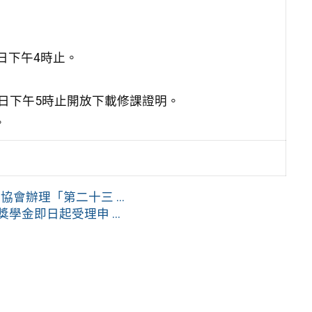
2日下午4時止。
月12日下午5時止開放下載修課證明。
。
辦理「第二十三 ...
學金即日起受理申 ...