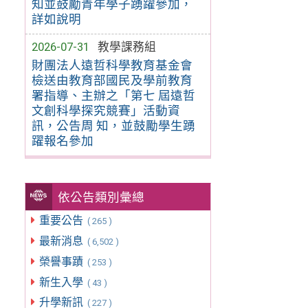
知並鼓勵青年學子踴躍參加，
詳如說明
2026-07-31
教學課務組
財團法人遠哲科學教育基金會
檢送由教育部國民及學前教育
署指導、主辦之「第七 屆遠哲
文創科學探究競賽」活動資
訊，公告周 知，並鼓勵學生踴
躍報名參加
依公告類別彙總
重要公告
( 265 )
最新消息
( 6,502 )
榮譽事蹟
( 253 )
新生入學
( 43 )
升學新訊
( 227 )