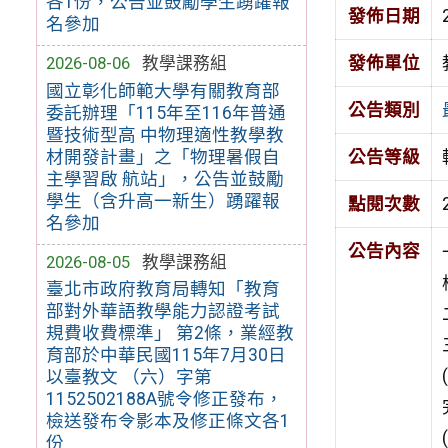
各1份，公告並鼓勵學生踴躍報
發佈日期
名參加
發佈單位
2026-08-06
教學課務組
國立彰化師範大學有關教育部
公告類別
委託辦理「115年至116年普通
暨技術型高 中物理適性教學教
材開發計畫」之「物理暑假自
公告等級
主學習啟 航站」，公告並鼓勵
學生（含升高一新生）踴躍報
點閱次數
名參加
公告內容
2026-08-05
教學課務組
臺北市政府教育局轉知「教育
部對外華語教學能力認證考試
規費收費標準」 第2條，業經教
育部於中華民國115年7月30日
以臺教文 （六）字第
1152502188A號令修正發布，
檢送發布令影本及修正條文各1
份