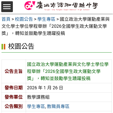
跳
至
選
主
首頁
>
校園公告
>
學生專區
>
國立政治大學運動產業與
單
要
文化學士學位學程舉辦「2026全國學生政大運動文學
內
獎」，轉知並鼓勵學生踴躍投稿
容
校園公告
區
國立政治大學運動產業與文化學士學位學
公告主旨
程舉辦「2026全國學生政大運動文學
獎」，轉知並鼓勵學生踴躍投稿
發佈日期
2026 年 1 月 26 日
發佈單位
教學課務組
公告類別
學生專區
,
教職員專區