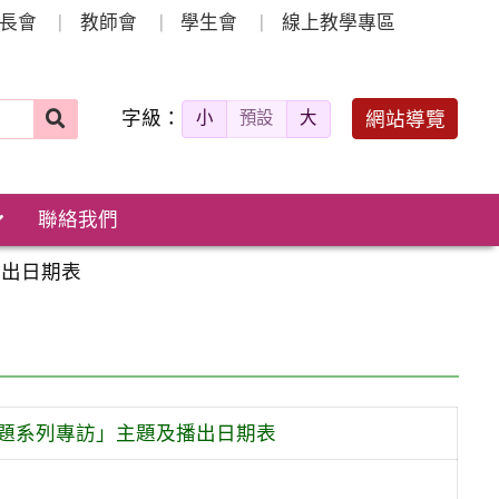
長會
教師會
學生會
線上教學專區
字級：
送出
網站導覽
小
預設
大
搜
尋：
聯絡我們
播出日期表
題系列專訪」主題及播出日期表