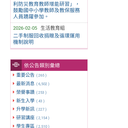
利防災教育教師增能研習」，
鼓勵國中小學教師及教保服務
人員踴躍參加。
2026-02-05
生活教育組
二手制服回收捐贈及循環運用
機制說明
依公告類別彙總
重要公告
( 265 )
最新消息
( 6,502 )
榮譽事蹟
( 253 )
新生入學
( 43 )
升學新訊
( 227 )
研習講座
( 2,154 )
學生專區
( 2,510 )