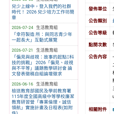
兒少上線中，登入我們的社群
發佈單位
時代！ 2026 兒少培力工作坊簡
章
公告類別
2026-07-24
生活教育組
公告等級
「幸符製造 所：與同志青少年
一起長大」互動式展覽
點閱次數
2026-07-21
生活教育組
公告內容
「偏見與歧視：故事的起點科
技的挑戰」 2026「偏見、歧視
與不平等」議題教學研討會 論
文發表徵稿自組論壇徵求
2026-06-16
生活教育組
檢送教育部國民及學前教育署
115年度全國高級中等學校廉潔
教育研習營「專業倫理，誠信
領航」實施計畫及日程表(如附
相關附件
件)