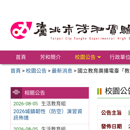
跳
至
主
要
內
容
區
首頁
芳和簡介
校園公告
行政單
首頁
>
校園公告
>
最新消息
>
國立教育廣播電臺「教
校園公
相關公告
2026-08-05
生活教育組
2026城鎮韌性（防空）演習資
公告主旨
訊佈達
發佈日期
2026-08-05
生活教育組