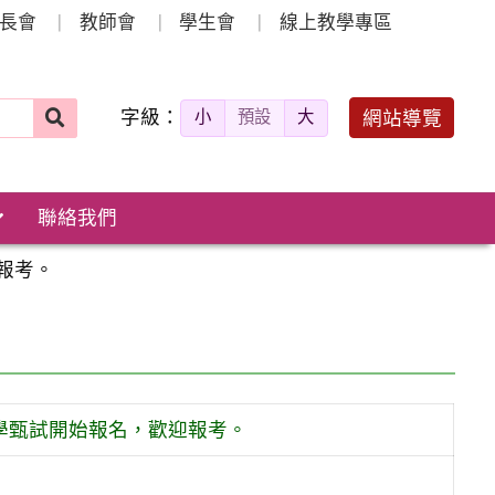
長會
教師會
學生會
線上教學專區
字級：
送出
網站導覽
小
預設
大
搜
尋：
聯絡我們
報考。
學甄試開始報名，歡迎報考。