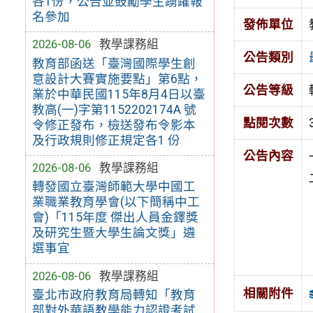
各1份，公告並鼓勵學生踴躍報
名參加
發佈單位
2026-08-06
教學課務組
公告類別
教育部函送「臺灣國際學生創
意設計大賽實施要點」第6點，
公告等級
業於中華民國115年8月4日以臺
教高(一)字第1152202174A 號
點閱次數
令修正發布，檢送發布令影本
及行政規則修正規定各1 份
公告內容
2026-08-06
教學課務組
轉發國立臺灣師範大學中國工
業職業教育學會(以下簡稱中工
會)「115年度 傑出人員金鐸獎
及研究生暨大學生論文獎」遴
選事宜
2026-08-06
教學課務組
相關附件
臺北市政府教育局轉知「教育
部對外華語教學能力認證考試