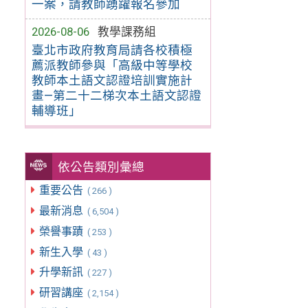
一案，請教師踴躍報名參加
2026-08-06
教學課務組
臺北市政府教育局請各校積極
薦派教師參與「高級中等學校
教師本土語文認證培訓實施計
畫—第二十二梯次本土語文認證
輔導班」
依公告類別彙總
重要公告
( 266 )
最新消息
( 6,504 )
榮譽事蹟
( 253 )
新生入學
( 43 )
升學新訊
( 227 )
研習講座
( 2,154 )