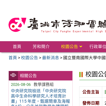
跳
至
主
要
內
容
區
首頁
芳和簡介
校園公告
行政單
首頁
>
校園公告
>
最新消息
>
國立暨南國際大學中國
校園公
相關公告
2026-08-06
教學課務組
中央研究院檢送「中央研究院
公告主旨
高中生命科學研究人才培育計
畫」115 年度，甄選簡章及海報
發佈日期