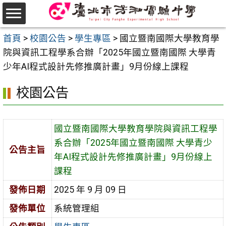
跳
至
選
主
首頁
>
校園公告
>
學生專區
>
國立暨南國際大學教育學
單
要
院與資訊工程學系合辦「2025年國立暨南國際 大學青
內
少年AI程式設計先修推廣計畫」9月份線上課程
容
校園公告
區
國立暨南國際大學教育學院與資訊工程學
系合辦「2025年國立暨南國際 大學青少
公告主旨
年AI程式設計先修推廣計畫」9月份線上
課程
發佈日期
2025 年 9 月 09 日
發佈單位
系統管理組