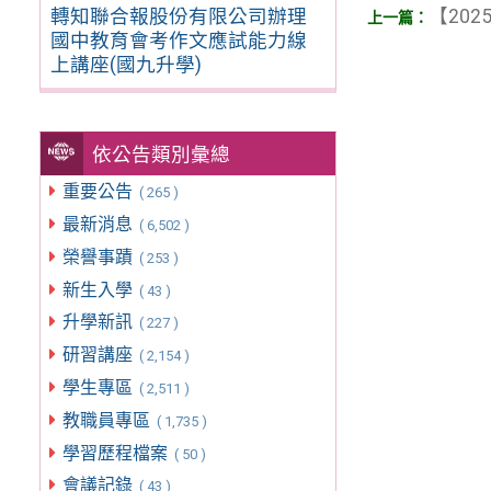
轉知聯合報股份有限公司辦理
【2025
國中教育會考作文應試能力線
上講座(國九升學)
依公告類別彙總
重要公告
( 265 )
最新消息
( 6,502 )
榮譽事蹟
( 253 )
新生入學
( 43 )
升學新訊
( 227 )
研習講座
( 2,154 )
學生專區
( 2,511 )
教職員專區
( 1,735 )
學習歷程檔案
( 50 )
會議記錄
( 43 )