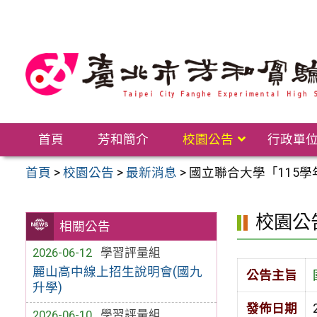
跳
至
主
要
內
容
區
首頁
芳和簡介
校園公告
行政單
首頁
>
校園公告
>
最新消息
>
國立聯合大學「115
校園公
相關公告
2026-06-12
學習評量組
麗山高中線上招生說明會(國九
公告主旨
升學)
發佈日期
2026-06-10
學習評量組