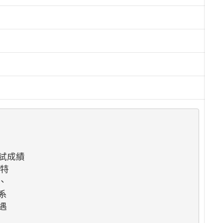
成績

特






