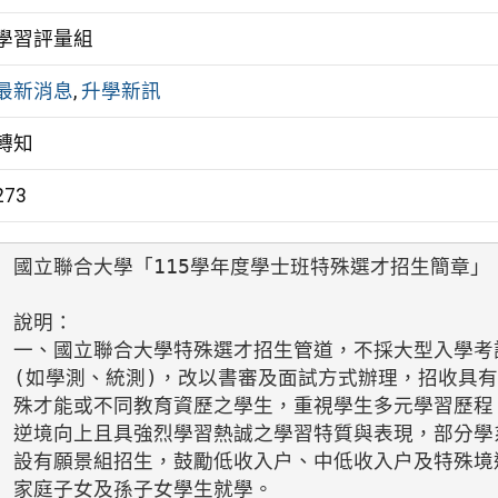
學習評量組
最新消息
,
升學新訊
轉知
273
國立聯合大學「115學年度學士班特殊選才招生簡章」

說明：

一、國立聯合大學特殊選才招生管道，不採大型入學考試
(如學測、統測)，改以書審及面試方式辦理，招收具有
殊才能或不同教育資歷之學生，重視學生多元學習歷程、
逆境向上且具強烈學習熱誠之學習特質與表現，部分學系
設有願景組招生，鼓勵低收入户、中低收入户及特殊境遇
家庭子女及孫子女學生就學。
