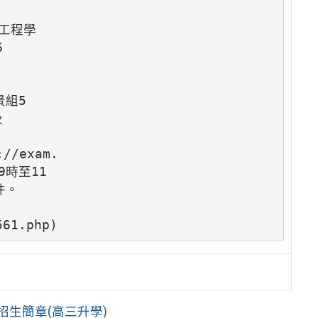
工程學





組5



exam.

9時至11

。

561.php)
招生簡章(高三升學)