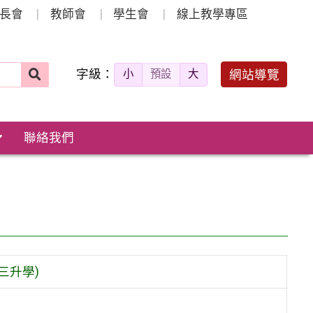
長會
教師會
學生會
線上教學專區
字級：
送出
網站導覽
小
預設
大
搜
尋：
聯絡我們
三升學)