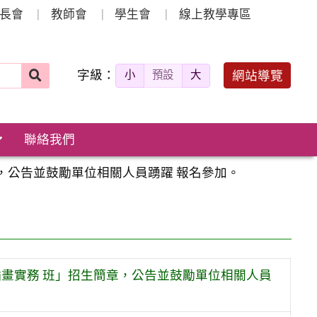
長會
教師會
學生會
線上教學專區
字級：
送出
網站導覽
小
預設
大
搜
尋：
聯絡我們
簡章，公告並鼓勵單位相關人員踴躍 報名參加。
e插畫實務 班」招生簡章，公告並鼓勵單位相關人員