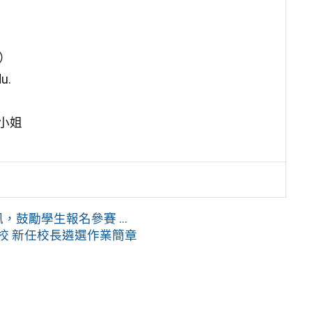
）
u.
小姐
鼓勵學生報名參賽 ...
校 新任校長遴選作業簡章