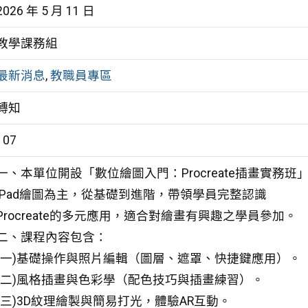
2026 年 5 月 11 日
教學課務組
最新消息
,
教職員專區
轉知
107
一、本單位開設「數位繪圖入門：Procreate插畫實務班
iPad繪圖為主，從基礎到進階，帶領學員完整認識
Procreate的多元應用，適合對繪畫有興趣之學員參加。
二、課程內容包含：
(一)基礎操作與照片編輯（圖層、遮罩、快捷鍵應用）。
(二)風格插畫與色彩學（配色技巧與插畫練習）。
(三)3D紋理繪製與簡易打光，體驗AR互動。