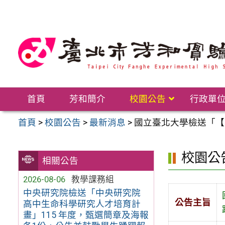
跳
至
主
要
內
容
區
首頁
芳和簡介
校園公告
行政單
首頁
>
校園公告
>
最新消息
>
國立臺北大學檢送「【臺
校園公
相關公告
2026-08-06
教學課務組
中央研究院檢送「中央研究院
公告主旨
高中生命科學研究人才培育計
畫」115 年度，甄選簡章及海報