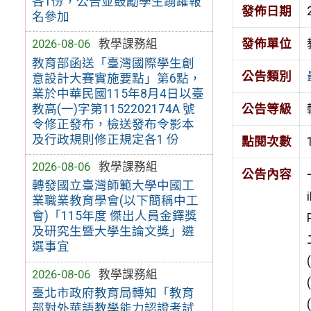
各1份，公告並鼓勵學生踴躍報
發佈日期
名參加
發佈單位
2026-08-06
教學課務組
教育部函送「臺灣國際學生創
公告類別
意設計大賽實施要點」第6點，
業於中華民國115年8月4日以臺
教高(一)字第1152202174A 號
公告等級
令修正發布，檢送發布令影本
及行政規則修正規定各1 份
點閱次數
2026-08-06
教學課務組
公告內容
轉發國立臺灣師範大學中國工
業職業教育學會(以下簡稱中工
會)「115年度 傑出人員金鐸獎
及研究生暨大學生論文獎」遴
選事宜
2026-08-06
教學課務組
臺北市政府教育局轉知「教育
部對外華語教學能力認證考試