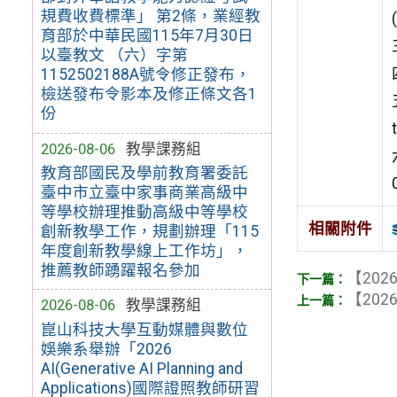
規費收費標準」 第2條，業經教
育部於中華民國115年7月30日
以臺教文 （六）字第
1152502188A號令修正發布，
檢送發布令影本及修正條文各1
份
2026-08-06
教學課務組
教育部國民及學前教育署委託
臺中市立臺中家事商業高級中
等學校辦理推動高級中等學校
相關附件
創新教學工作，規劃辦理「115
年度創新教學線上工作坊」，
推薦教師踴躍報名參加
【2026
【2026
2026-08-06
教學課務組
崑山科技大學互動媒體與數位
娛樂系舉辦「2026
AI(Generative AI Planning and
Applications)國際證照教師研習