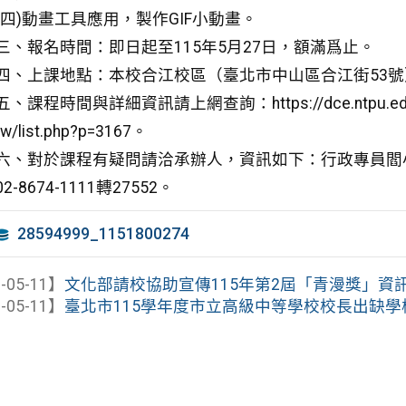
(四)動畫工具應用，製作GIF小動畫。
三、報名時間：即日起至115年5月27日，額滿爲止。
四、上課地點：本校合江校區（臺北市中山區合江街53號
五、課程時間與詳細資訊請上網查詢：https://dce.ntpu.ed
tw/list.php?p=3167。
六、對於課程有疑問請洽承辦人，資訊如下：行政專員閻
02-8674-1111轉27552。
28594999_1151800274
-05-11】
文化部請校協助宣傳115年第2屆「青漫獎」資訊，
-05-11】
臺北市115學年度市立高級中等學校校長出缺學