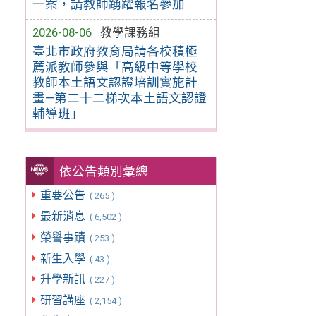
一案，請教師踴躍報名參加
2026-08-06
教學課務組
臺北市政府教育局請各校積極
薦派教師參與「高級中等學校
教師本土語文認證培訓實施計
畫—第二十二梯次本土語文認證
輔導班」
依公告類別彙總
重要公告
( 265 )
最新消息
( 6,502 )
榮譽事蹟
( 253 )
新生入學
( 43 )
升學新訊
( 227 )
研習講座
( 2,154 )