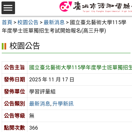
跳
至
選
主
首頁
>
校園公告
>
最新消息
>
國立臺北藝術大學115學
單
要
年度學士班單獨招生考試開始報名(高三升學)
內
校園公告
容
區
公告主旨
國立臺北藝術大學115學年度學士班單獨招生
發佈日期
2025 年 11 月 17 日
發佈單位
學習評量組
公告類別
最新消息
,
升學新訊
公告等級
無
點閱次數
366