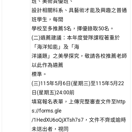
班、美術資優班、
設計相關科系、具藝術才能及興趣之普通
班學生，每間
學校至多推薦5名，擇優錄取50名。
(二)遴薦建議：本年度營隊課程著重於
「海洋知能」及「海
洋議題」之美學探究，敬請各校推薦老師
以此作為遴薦
標準。
(三)115年5月6日(星期三)至115年5月22
日(星期五)24:00前
填寫報名表單，上傳完整審查文件至http
s://forms.gle
/1HedXU6oQjXTsh7s7，文件不齊或逾時
未送出者，視同