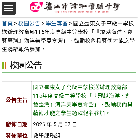
跳
至
選
主
首頁
>
校園公告
>
學生專區
>
國立臺東女子高級中學檢
單
要
送辦理教育部115年度高級中等學校「『飛越海洋、創
內
藝臺灣』海洋美學夏令營」，鼓勵校內具藝術才能之學
容
生踴躍報名參加。
區
校園公告
國立臺東女子高級中學檢送辦理教育部
115年度高級中等學校「『飛越海洋、創
公告主旨
藝臺灣』海洋美學夏令營」，鼓勵校內具
藝術才能之學生踴躍報名參加。
發佈日期
2026 年 5 月 07 日
發佈單位
教學課務組