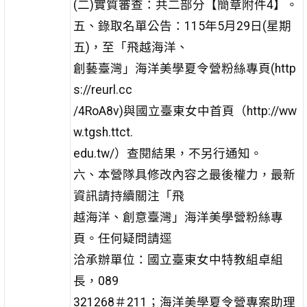
(二)實質審查：共二部分【簡章附件4】。
五、錄取名單公告：115年5月29日(星期
五)，至「飛越海洋、
創藝臺灣」海洋美學夏令營粉絲專頁(http
s://reurl.cc
/4RoA8v)與國立臺東女中首頁（http://ww
w.tgsh.ttct.
edu.tw/）查閱結果，不另行通知。
六、本營隊具修改內容之最後權力，最新
資訊請持續關注「飛
越海洋、創意臺灣」海洋美學營粉絲專
頁。任何疑問請逕
洽承辦單位：國立臺東女中特教組卓組
長，089
321268＃211；海洋美學夏令營專案助理