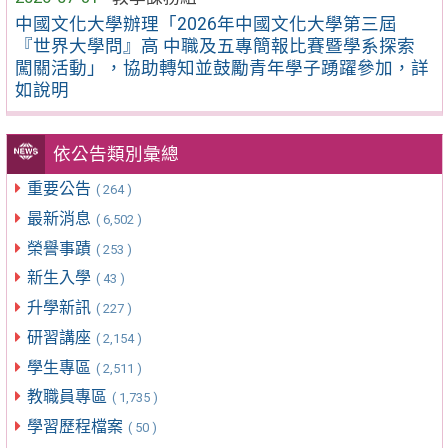
中國文化大學辦理「2026年中國文化大學第三屆
『世界大學問』高 中職及五專簡報比賽暨學系探索
闖關活動」，協助轉知並鼓勵青年學子踴躍參加，詳
如說明
依公告類別彙總
重要公告
( 264 )
最新消息
( 6,502 )
榮譽事蹟
( 253 )
新生入學
( 43 )
升學新訊
( 227 )
研習講座
( 2,154 )
學生專區
( 2,511 )
教職員專區
( 1,735 )
學習歷程檔案
( 50 )