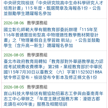
中央研究院檢送「中央研究院高中生命科學研究人才
培育計畫」115 年度，甄選簡章及海報各1份，公告
並鼓勵學生踴躍報名參加
2026-08-06
教學課務組
國立彰化師範大學有關教育部委託辦理「115年至
116年普通暨技術型高 中物理適性教學教材開發計
畫」之「物理暑假自主學習啟 航站」，公告並鼓勵
學生（含升高一新生）踴躍報名參加
2026-08-05
教學課務組
臺北市政府教育局轉知「教育部對外華語教學能力認
證考試規費收費標準」 第2條，業經教育部於中華民
國115年7月30日以臺教文 （六）字第1152502188A
號令修正發布，檢送發布令影本及修正條文各1份
2026-08-05
教學課務組
崑山科技大學檢送有關協助招募志工參與由臺南青年
志工中心舉辦之 「年度主題式服務方案：漫遊古都
走讀在400年後」服務及相關培訓