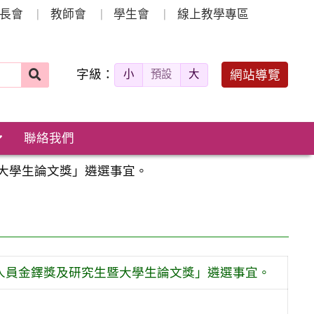
長會
教師會
學生會
線上教學專區
字級：
送出
網站導覽
小
預設
大
搜
尋：
聯絡我們
暨大學生論文獎」遴選事宜。
出人員金鐸獎及研究生暨大學生論文獎」遴選事宜。