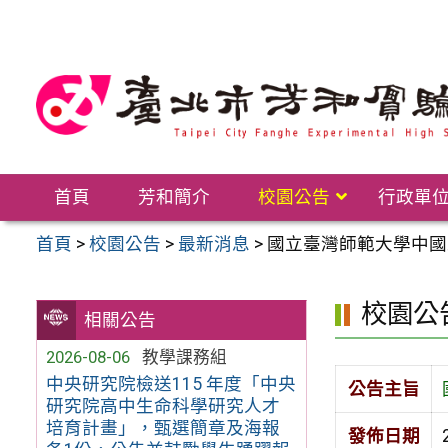
跳
至
主
要
內
容
區
首頁
芳和簡介
校園公告
行政單
首頁
>
校園公告
>
最新消息
>
國立臺灣師範大學中國
校園公
相關公告
2026-08-06
教學課務組
中央研究院檢送115 年度「中央
公告主旨
研究院高中生命科學研究人才
培育計畫」，甄選簡章及海報
發佈日期