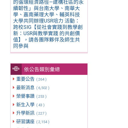
的循環經濟路徑—建構社區的永
續韌性」與台南大學、南華大
學、嘉南藥理大學、輔英科技
大學共同辦理USR培力 活動：
跨校SIG【從社會實踐到教學創
新：USR與教學實踐 的共創價
值】，請各團隊夥伴及師生共
同參與
依公告類別彙總
重要公告
( 264 )
最新消息
( 6,502 )
榮譽事蹟
( 253 )
新生入學
( 43 )
升學新訊
( 227 )
研習講座
( 2,154 )