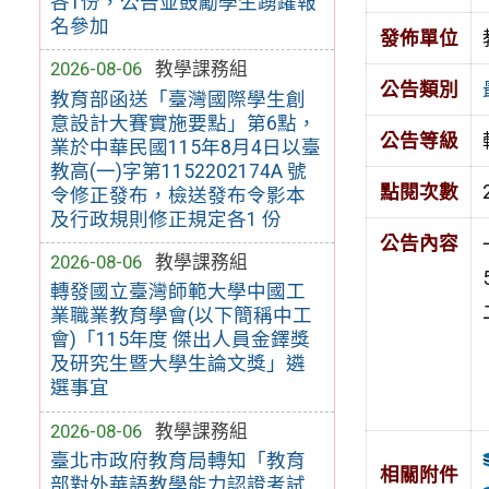
各1份，公告並鼓勵學生踴躍報
名參加
發佈單位
2026-08-06
教學課務組
公告類別
教育部函送「臺灣國際學生創
意設計大賽實施要點」第6點，
公告等級
業於中華民國115年8月4日以臺
教高(一)字第1152202174A 號
點閱次數
令修正發布，檢送發布令影本
及行政規則修正規定各1 份
公告內容
2026-08-06
教學課務組
轉發國立臺灣師範大學中國工
業職業教育學會(以下簡稱中工
會)「115年度 傑出人員金鐸獎
及研究生暨大學生論文獎」遴
選事宜
2026-08-06
教學課務組
臺北市政府教育局轉知「教育
相關附件
部對外華語教學能力認證考試