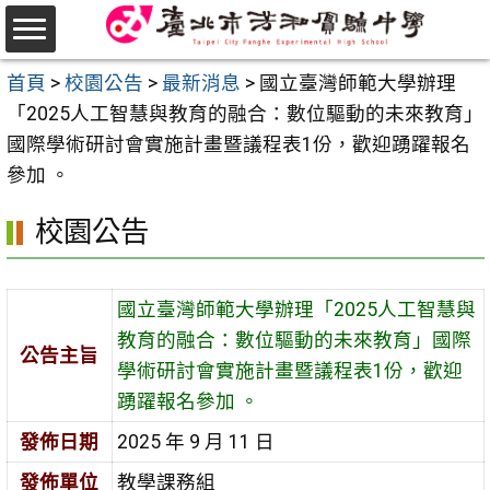
跳
至
選
主
首頁
>
校園公告
>
最新消息
>
國立臺灣師範大學辦理
單
要
「2025人工智慧與教育的融合：數位驅動的未來教育」
內
國際學術研討會實施計畫暨議程表1份，歡迎踴躍報名
容
參加 。
區
校園公告
國立臺灣師範大學辦理「2025人工智慧與
教育的融合：數位驅動的未來教育」國際
公告主旨
學術研討會實施計畫暨議程表1份，歡迎
踴躍報名參加 。
發佈日期
2025 年 9 月 11 日
發佈單位
教學課務組