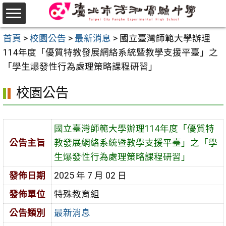
跳
至
選
主
首頁
>
校園公告
>
最新消息
>
國立臺灣師範大學辦理
單
要
114年度「優質特教發展網絡系統暨教學支援平臺」之
內
「學生爆發性行為處理策略課程研習」
容
校園公告
區
國立臺灣師範大學辦理114年度「優質特
公告主旨
教發展網絡系統暨教學支援平臺」之「學
生爆發性行為處理策略課程研習」
發佈日期
2025 年 7 月 02 日
發佈單位
特殊教育組
公告類別
最新消息