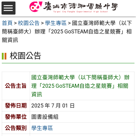
跳
至
選
主
首頁
>
校園公告
>
學生專區
>
國立臺灣師範大學（以下
單
要
簡稱臺師大）辦理「2025 GoSTEAM自造之星競賽」相
內
關資訊
容
校園公告
區
國立臺灣師範大學（以下簡稱臺師大）辦
公告主旨
理「2025 GoSTEAM自造之星競賽」相關
資訊
發佈日期
2025 年 7 月 01 日
發佈單位
圖書設備組
公告類別
學生專區