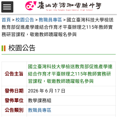
跳
至
選
主
首頁
>
校園公告
>
教職員專區
>
國立臺灣科技大學檢送
單
要
教育部促進產學連結合作育才平臺辦理之115年教師實
內
務研習課程，敬邀教師踴躍報名參與
容
校園公告
區
國立臺灣科技大學檢送教育部促進產學連
公告主旨
結合作育才平臺辦理之115年教師實務研
習課程，敬邀教師踴躍報名參與
發佈日期
2026 年 6 月 17 日
發佈單位
教學課務組
公告類別
教職員專區