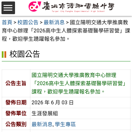
跳
至
選
主
首頁
>
校園公告
>
最新消息
>
國立陽明交通大學推廣教
單
要
育中心辦理「2026高中生人體探索基礎醫學研習營」課
內
程，歡迎學生踴躍報名參加。
容
校園公告
區
國立陽明交通大學推廣教育中心辦理
公告主旨
「2026高中生人體探索基礎醫學研習營」
課程，歡迎學生踴躍報名參加。
發佈日期
2026 年 6 月 03 日
發佈單位
生涯發展組
公告類別
最新消息
,
學生專區