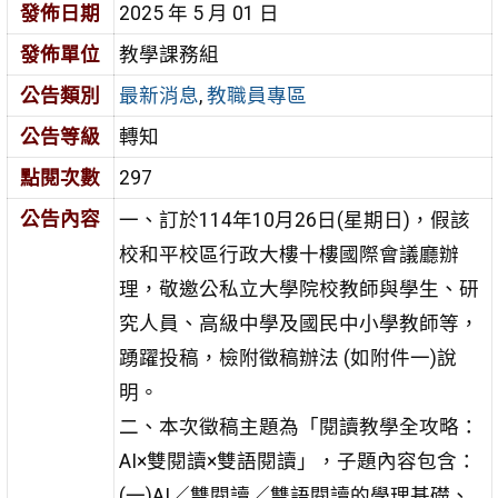
發佈日期
2025 年 5 月 01 日
發佈單位
教學課務組
公告類別
最新消息
,
教職員專區
公告等級
轉知
點閱次數
297
公告內容
一、訂於114年10月26日(星期日)，假該
校和平校區行政大樓十樓國際會議廳辦
理，敬邀公私立大學院校教師與學生、研
究人員、高級中學及國民中小學教師等，
踴躍投稿，檢附徵稿辦法 (如附件一)說
明。
二、本次徵稿主題為「閱讀教學全攻略：
AI×雙閱讀×雙語閱讀」，子題內容包含：
(一)AI／雙閱讀／雙語閱讀的學理基礎、