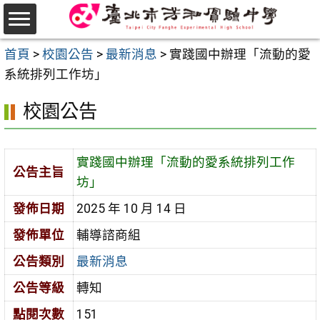
跳
至
選
主
首頁
>
校園公告
>
最新消息
>
實踐國中辦理「流動的愛
單
要
系統排列工作坊」
內
校園公告
容
區
實踐國中辦理「流動的愛系統排列工作
公告主旨
坊」
發佈日期
2025 年 10 月 14 日
發佈單位
輔導諮商組
公告類別
最新消息
公告等級
轉知
點閱次數
151