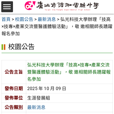
跳
至
選
主
首頁
>
校園公告
>
最新消息
>
弘光科技大學辦理「技高
單
要
×技專×產業交流暨醫護體驗活動」，敬 邀相關師長踴躍
內
報名參加
容
校園公告
區
弘光科技大學辦理「技高×技專×產業交流
公告主旨
暨醫護體驗活動」，敬 邀相關師長踴躍報
名參加
發佈日期
2025 年 10 月 09 日
發佈單位
生涯發展組
公告類別
最新消息