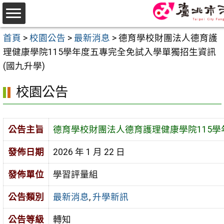
跳
至
選
主
首頁
>
校園公告
>
最新消息
>
德育學校財團法人德育護
單
要
理健康學院115學年度五專完全免試入學單獨招生資訊
內
(國九升學)
容
校園公告
區
公告主旨
德育學校財團法人德育護理健康學院115學
發佈日期
2026 年 1 月 22 日
發佈單位
學習評量組
公告類別
最新消息
,
升學新訊
公告等級
轉知