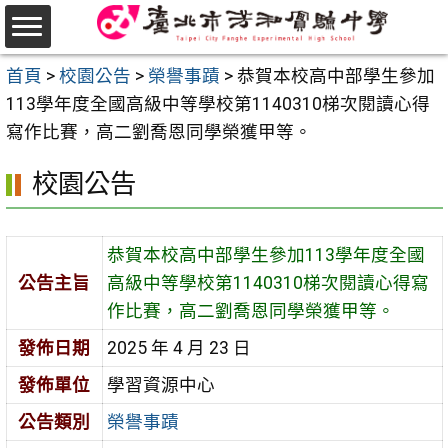
跳
至
選
主
首頁
>
校園公告
>
榮譽事蹟
>
恭賀本校高中部學生參加
單
要
113學年度全國高級中等學校第1140310梯次閱讀心得
內
寫作比賽，高二劉喬恩同學榮獲甲等。
容
校園公告
區
恭賀本校高中部學生參加113學年度全國
公告主旨
高級中等學校第1140310梯次閱讀心得寫
作比賽，高二劉喬恩同學榮獲甲等。
發佈日期
2025 年 4 月 23 日
發佈單位
學習資源中心
公告類別
榮譽事蹟