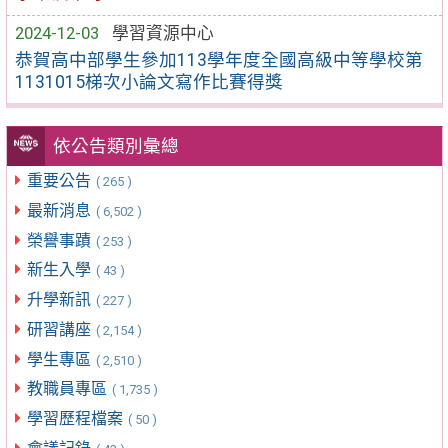
2024-12-03
學習資源中心
恭賀高中部學生參加113學年度全國高級中等學校第
1131015梯次小論文寫作比賽得獎
依公告類別彙總
重要公告
( 265 )
最新消息
( 6,502 )
榮譽事蹟
( 253 )
新生入學
( 43 )
升學新訊
( 227 )
研習講座
( 2,154 )
學生專區
( 2,510 )
教職員專區
( 1,735 )
學習歷程檔案
( 50 )