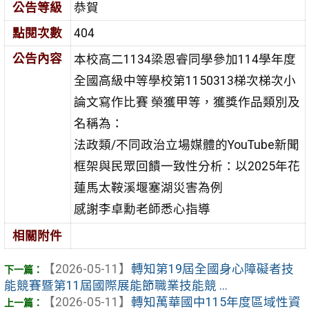
公告等級
恭賀
點閱次數
404
公告內容
本校高二1134梁恩睿同學參加
114
學年度
全國高級中等學校第
1150313
梯次梯次小
論文寫作比賽 榮獲甲等，獲獎作品類別及
名稱為：
法政類/
不同政治立場媒體的YouTube新聞
框架與民眾回饋一致性分析：以2025年花
蓮馬太鞍溪堰塞湖災害為例
感謝李卓勳老師悉心指導
相關附件
【2026-05-11】
轉知第19屆全國身心障礙者技
能競賽暨第11屆國際展能節職業技能競 ...
【2026-05-11】
轉知萬華國中115年度區域性資