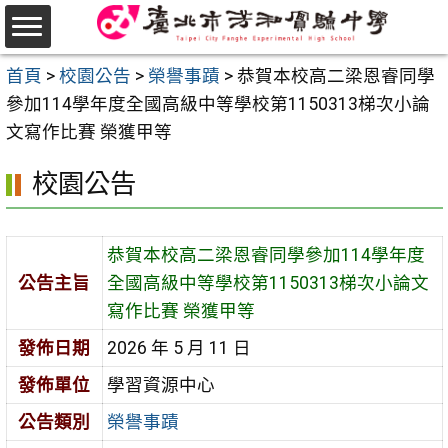
跳
至
選
主
首頁
>
校園公告
>
榮譽事蹟
>
恭賀本校高二梁恩睿同學
單
要
參加114學年度全國高級中等學校第1150313梯次小論
內
文寫作比賽 榮獲甲等
容
校園公告
區
恭賀本校高二梁恩睿同學參加114學年度
公告主旨
全國高級中等學校第1150313梯次小論文
寫作比賽 榮獲甲等
發佈日期
2026 年 5 月 11 日
發佈單位
學習資源中心
公告類別
榮譽事蹟