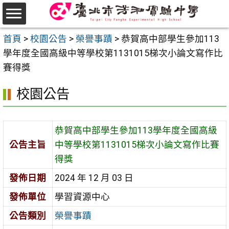
跳
至
選
主
首頁
>
校園公告
>
榮譽事蹟
>
恭賀高中部學生參加113
單
要
學年度全國高級中等學校第1131015梯次小論文寫作比
內
賽得獎
容
校園公告
區
恭賀高中部學生參加113學年度全國高級
公告主旨
中等學校第1131015梯次小論文寫作比賽
得獎
發佈日期
2024 年 12 月 03 日
發佈單位
學習資源中心
公告類別
榮譽事蹟