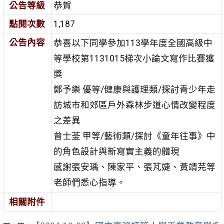
公告等級
恭賀
點閱次數
1,187
公告內容
恭喜以下同學參加113學年度全國高級中
等學校第1131015梯次小論文寫作比賽獲
獎
鄭予樂 優等/健康與護理類/探討青少年走
訪城市和郊區戶外森林步道心情改變程度
之差異
曾士菳 甲等/藝術類/探討《童年往事》中
的角色設計與新寫實主義的體現
感謝張安瑀、陳家平、張芃婕、黃靖芫等
老師們悉心指導。
相關附件