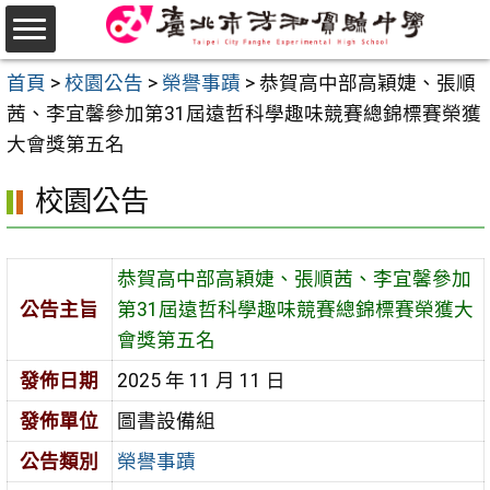
跳
至
選
主
首頁
>
校園公告
>
榮譽事蹟
>
恭賀高中部高穎婕、張順
單
要
茜、李宜馨參加第31屆遠哲科學趣味競賽總錦標賽榮獲
內
大會獎第五名
容
校園公告
區
恭賀高中部高穎婕、張順茜、李宜馨參加
公告主旨
第31屆遠哲科學趣味競賽總錦標賽榮獲大
會獎第五名
發佈日期
2025 年 11 月 11 日
發佈單位
圖書設備組
公告類別
榮譽事蹟