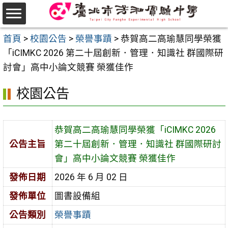
跳
至
選
主
首頁
>
校園公告
>
榮譽事蹟
>
恭賀高二高瑜慧同學榮獲
單
要
「iCIMKC 2026 第二十屆創新．管理．知識社 群國際研
內
討會」高中小論文競賽 榮獲佳作
容
校園公告
區
恭賀高二高瑜慧同學榮獲「iCIMKC 2026
公告主旨
第二十屆創新．管理．知識社 群國際研討
會」高中小論文競賽 榮獲佳作
發佈日期
2026 年 6 月 02 日
發佈單位
圖書設備組
公告類別
榮譽事蹟