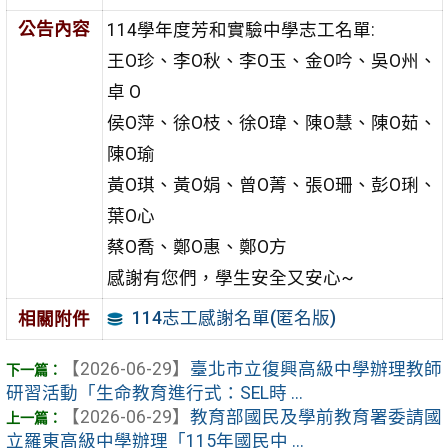
公告內容
114學年度芳和實驗中學志工名單:
王O珍、李O秋、李O玉、金O吟、吳O州、
卓 O
侯O萍、徐O枝、徐O瑋、陳O慧、陳O茹、
陳O瑜
黃O琪、黃O娟、曾O菁、張O珊、彭O琍、
葉O心
蔡O喬、鄭O惠、鄭O方
感謝有您們，學生安全又安心~
114志工感謝名單(匿名版)
相關附件
【2026-06-29】
臺北市立復興高級中學辦理教師
研習活動「生命教育進行式：SEL時 ...
【2026-06-29】
教育部國民及學前教育署委請國
立羅東高級中學辦理「115年國民中 ...