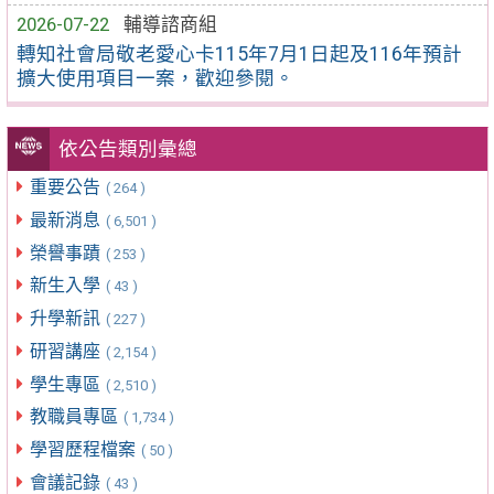
2026-07-22
輔導諮商組
轉知社會局敬老愛心卡115年7月1日起及116年預計
擴大使用項目一案，歡迎參閱。
依公告類別彙總
重要公告
( 264 )
最新消息
( 6,501 )
榮譽事蹟
( 253 )
新生入學
( 43 )
升學新訊
( 227 )
研習講座
( 2,154 )
學生專區
( 2,510 )
教職員專區
( 1,734 )
學習歷程檔案
( 50 )
會議記錄
( 43 )