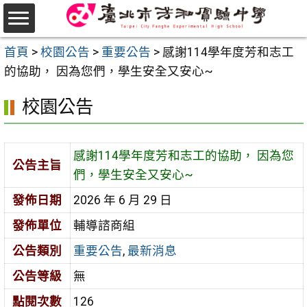
跳
至
選
主
首頁
>
校園公告
>
重要公告
>
感謝114學年度芳和志工
單
要
的協助， 因為您們，學生安全又安心~
內
校園公告
容
區
感謝114學年度芳和志工的協助， 因為您
公告主旨
們，學生安全又安心~
發佈日期
2026 年 6 月 29 日
發佈單位
輔導諮商組
公告類別
重要公告
,
最新消息
公告等級
無
點閱次數
126