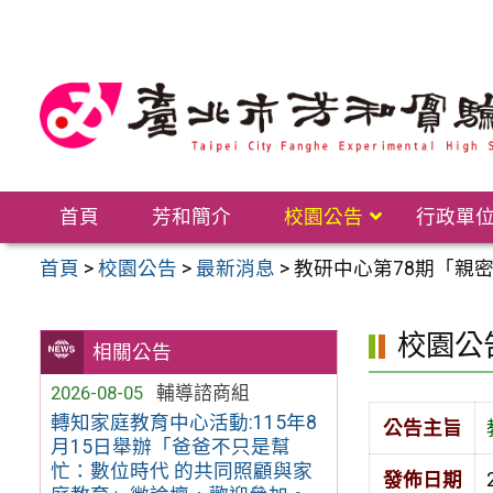
跳
至
主
要
內
容
區
首頁
芳和簡介
校園公告
行政單
首頁
>
校園公告
>
最新消息
>
教研中心第78期「親
校園公
相關公告
2026-08-05
輔導諮商組
轉知家庭教育中心活動:115年8
公告主旨
月15日舉辦「爸爸不只是幫
忙：數位時代 的共同照顧與家
發佈日期