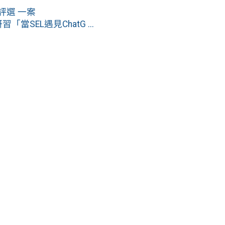
評選 一案
SEL遇見ChatG ...