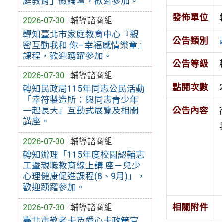
庭教育」微論壇，歡迎參加。
發佈單位
2026-07-30
輔導諮商組
轉知臺北市家庭教育中心『親
公告類別
密互動我和 你–幸福感情樂章』
課程，歡迎踴躍參加。
公告等級
2026-07-30
輔導諮商組
點閱次數
轉知民政局115年同志公民活動
「幸符製造所：與同志青少年
一起長大」互動式展覽及相關
公告內容
講座。
2026-07-30
輔導諮商組
轉知辦理「115年度校園認輔志
工暨親職教育線上講 座－兒少
心理健康促進課程(8、9月)」，
歡迎踴躍參加。
2026-07-30
輔導諮商組
相關附件
臺北市敬老卡及愛心卡政策宣