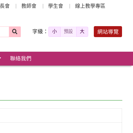
長會
教師會
學生會
線上教學專區
字級：
送出
網站導覽
小
預設
大
搜
尋：
聯絡我們