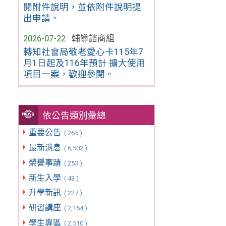
閱附件說明，並依附件說明提
出申請。
2026-07-22
輔導諮商組
轉知社會局敬老愛心卡115年7
月1日起及116年預計 擴大使用
項目一案，歡迎參閱。
依公告類別彙總
重要公告
( 265 )
最新消息
( 6,502 )
榮譽事蹟
( 253 )
新生入學
( 43 )
升學新訊
( 227 )
研習講座
( 2,154 )
學生專區
( 2,510 )