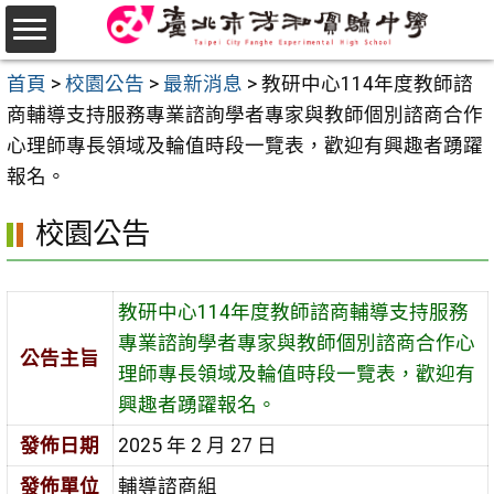
跳
至
選
主
首頁
>
校園公告
>
最新消息
>
教研中心114年度教師諮
單
要
商輔導支持服務專業諮詢學者專家與教師個別諮商合作
內
心理師專長領域及輪值時段一覽表，歡迎有興趣者踴躍
容
報名。
區
校園公告
教研中心114年度教師諮商輔導支持服務
專業諮詢學者專家與教師個別諮商合作心
公告主旨
理師專長領域及輪值時段一覽表，歡迎有
興趣者踴躍報名。
發佈日期
2025 年 2 月 27 日
發佈單位
輔導諮商組