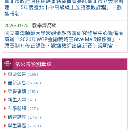
臺北市政府原住民族事務委員會委託臺北市立大學辦
理「115年度臺北市中高級線上族語家教課程」，歡
迎報名。
2026-01-23
教學課務組
國立臺灣師範大學宏觀金融教育研究發展中心籌備處
策辦「2026年WGP金融戰略王Give Me 5錦標賽」，
原賽制有修正調整，歡迎教師出席新賽制說明會。
依公告類別彙總
重要公告
( 265 )
最新消息
( 6,502 )
榮譽事蹟
( 253 )
新生入學
( 43 )
升學新訊
( 227 )
研習講座
( 2,154 )
學生專區
( 2,510 )