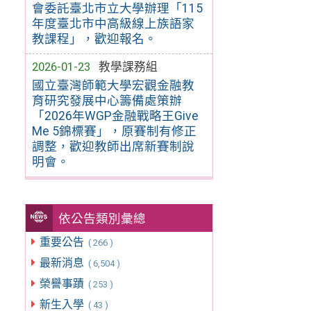
會委託臺北市立大學辦理「115
年度臺北市中高級線上族語家
教課程」，歡迎報名。
2026-01-23
教學課務組
國立臺灣師範大學宏觀金融教
育研究發展中心籌備處策辦
「2026年WGP金融戰略王Give
Me 5錦標賽」，原賽制有修正
調整，歡迎教師出席新賽制說
明會。
依公告類別彙總
重要公告
( 266 )
最新消息
( 6,504 )
榮譽事蹟
( 253 )
新生入學
( 43 )