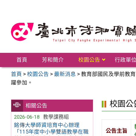
跳
至
主
要
內
容
區
首頁
芳和簡介
校園公告
行政單
首頁
>
校園公告
>
最新消息
>
教育部國民及學前教育
躍參加。
校園公
相關公告
2026-06-18
教學課務組
銘傳大學師資培育中心辦理
公告主旨
「115年度中小學雙語教學在職