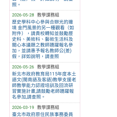
照。
2026-05-28
教學課務組
歷史學科中心參與合辦光的邊
境 金門風景的另一種觀看（如
附件），請貴校轉知並鼓勵歷
史科、美術科、藝術生活科及
關心本議題之教師踴躍報名參
加，並請惠予報名教師公(差)
假，詳如說明，請查照
2026-05-26
教學課務組
新北市政府教育局115年度本土
語文(閩南語及客語)教學支援老
師教學能力認證培訓及回流研
習實施計畫,請鼓勵老師踴躍報
名參加,請查照。
2026-03-19
教學課務組
臺北市政府原住民族事務委員