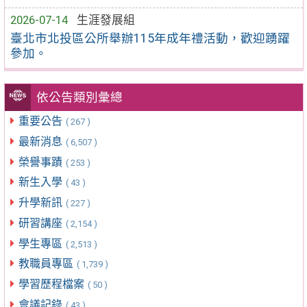
2026-07-14
生涯發展組
臺北市北投區公所舉辦115年成年禮活動，歡迎踴躍
參加。
依公告類別彙總
重要公告
( 267 )
最新消息
( 6,507 )
榮譽事蹟
( 253 )
新生入學
( 43 )
升學新訊
( 227 )
研習講座
( 2,154 )
學生專區
( 2,513 )
教職員專區
( 1,739 )
學習歷程檔案
( 50 )
會議記錄
( 43 )